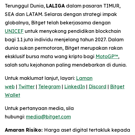
Terunggul Dunia,
LALIGA
dalam pasaran TIMUR,
SEA dan LATAM. Selaras dengan strategi impak
globalnya, Bitget telah bekerjasama dengan
UNICEF
untuk menyokong pendidikan blockchain
bagi 1.1 juta individu menjelang tahun 2027. Dalam
dunia sukan permotoran, Bitget merupakan rakan
eksklusif bursa mata wang kripto bagi
MotoGP™
,
salah satu kejohanan paling mendebarkan di dunia.
Untuk maklumat lanjut, layari:
Laman
web
|
Twitter
|
Telegram
|
LinkedIn
|
Discord
|
Bitget
Wallet
Untuk pertanyaan media, sila
hubungi:
media@bitget.com
Amaran Risiko:
Harga aset digital tertakluk kepada